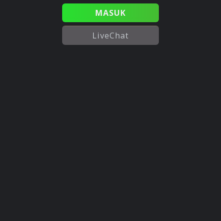
MASUK
LiveChat